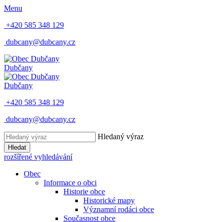
Menu
+420 585 348 129
dubcany@dubcany.cz
Dubčany
Dubčany
+420 585 348 129
dubcany@dubcany.cz
Hledaný výraz
Hledat
rozšířené vyhledávání
Obec
Informace o obci
Historie obce
Historické mapy
Významní rodáci obce
Současnost obce