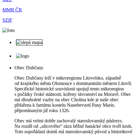
MMR ČR
SZIF
Obec Dubčany
Obec Dubčany leží v mikroregionu Litovelsko, západně
od krajského města Olomouce s dominantním městem Litovlí.
Specifické historické souvislosti spojují tento mikroregion
s počátky české státnosti, kořeny slovanství na Moravě. Obec
má dlouholeté vazby na obec Cholina kde je naše obec
přifařena k farnímu kostelu Nanebevzetí Pany Marie,
připomínaným již roku 1326.
Obec má velmi dobře zachovalý staroslovanský půdorys.
Na rozdíl od „ulicového“ rázu běžné hanácké obce tvoří kruh.
Toto uspořádaní domů má staroslovanský původ a historikové