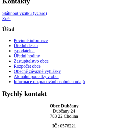
Kontakty
Stáhnout vizitku (vCard)
Zpět
Úřad
Povinné informace
Úřední deska
e-podatelna
Úřední hodiny
Zastupitelstvo obce
Rozpočet obce
Obecně závazné vyhlášky
Aktuální poplatky v obci
Informace o zpracování osobních údajů
Rychlý kontakt
Obec Dubčany
Dubčany 24
783 22 Cholina
IČ:
0576221