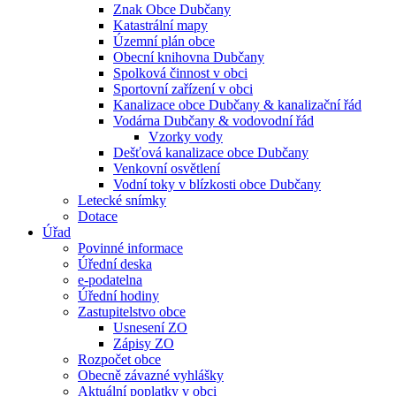
Znak Obce Dubčany
Katastrální mapy
Územní plán obce
Obecní knihovna Dubčany
Spolková činnost v obci
Sportovní zařízení v obci
Kanalizace obce Dubčany & kanalizační řád
Vodárna Dubčany & vodovodní řád
Vzorky vody
Dešťová kanalizace obce Dubčany
Venkovní osvětlení
Vodní toky v blízkosti obce Dubčany
Letecké snímky
Dotace
Úřad
Povinné informace
Úřední deska
e-podatelna
Úřední hodiny
Zastupitelstvo obce
Usnesení ZO
Zápisy ZO
Rozpočet obce
Obecně závazné vyhlášky
Aktuální poplatky v obci