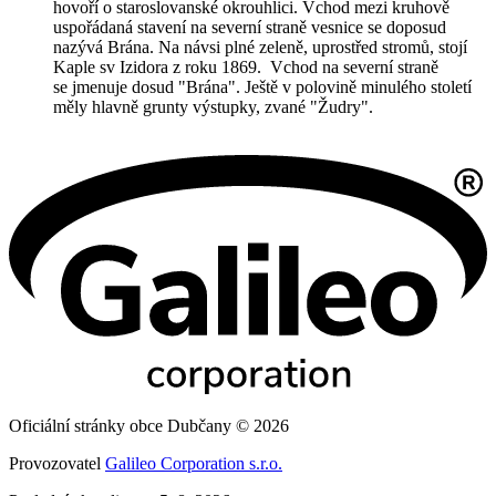
hovoří o staroslovanské okrouhlici. Vchod mezi kruhově
uspořádaná stavení na severní straně vesnice se doposud
nazývá Brána. Na návsi plné zeleně, uprostřed stromů, stojí
Kaple sv Izidora z roku 1869. Vchod na severní straně
se jmenuje dosud "Brána". Ještě v polovině minulého století
měly hlavně grunty výstupky, zvané "Žudry".
Oficiální stránky obce Dubčany © 2026
Provozovatel
Galileo Corporation s.r.o.