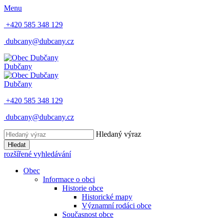
Menu
+420 585 348 129
dubcany@dubcany.cz
Dubčany
Dubčany
+420 585 348 129
dubcany@dubcany.cz
Hledaný výraz
Hledat
rozšířené vyhledávání
Obec
Informace o obci
Historie obce
Historické mapy
Významní rodáci obce
Současnost obce