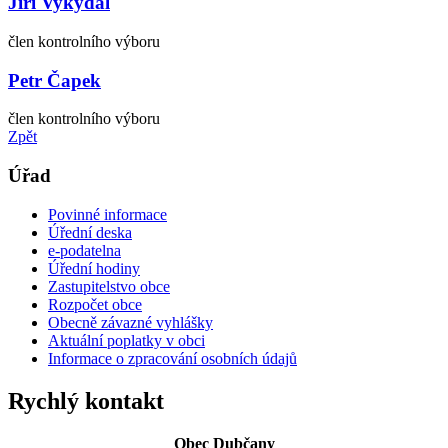
Jiří Vykydal
člen kontrolního výboru
Petr Čapek
člen kontrolního výboru
Zpět
Úřad
Povinné informace
Úřední deska
e-podatelna
Úřední hodiny
Zastupitelstvo obce
Rozpočet obce
Obecně závazné vyhlášky
Aktuální poplatky v obci
Informace o zpracování osobních údajů
Rychlý kontakt
Obec Dubčany