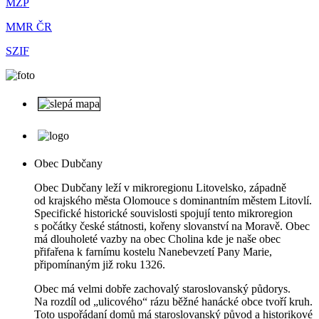
MŽP
MMR ČR
SZIF
Obec Dubčany
Obec Dubčany leží v mikroregionu Litovelsko, západně
od krajského města Olomouce s dominantním městem Litovlí.
Specifické historické souvislosti spojují tento mikroregion
s počátky české státnosti, kořeny slovanství na Moravě. Obec
má dlouholeté vazby na obec Cholina kde je naše obec
přifařena k farnímu kostelu Nanebevzetí Pany Marie,
připomínaným již roku 1326.
Obec má velmi dobře zachovalý staroslovanský půdorys.
Na rozdíl od „ulicového“ rázu běžné hanácké obce tvoří kruh.
Toto uspořádaní domů má staroslovanský původ a historikové