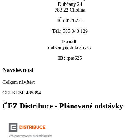
Dubčany 24
783 22 Cholina
IČ:
0576221
Tel.:
585 348 129
E-mail:
dubcany@dubcany.cz
ID:
rpra625
Návštěvnost
Celkem návštěv:
CELKEM:
485894
ČEZ Distribuce - Plánované odstávky