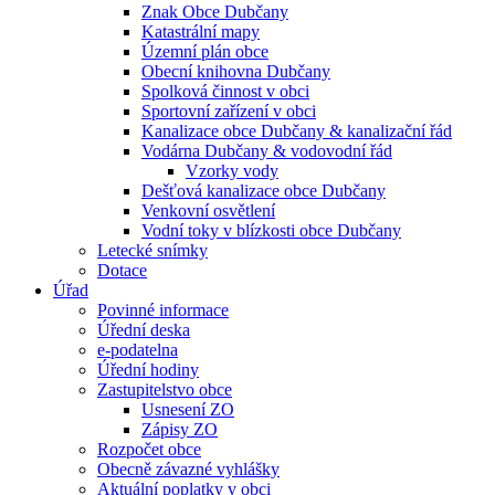
Znak Obce Dubčany
Katastrální mapy
Územní plán obce
Obecní knihovna Dubčany
Spolková činnost v obci
Sportovní zařízení v obci
Kanalizace obce Dubčany & kanalizační řád
Vodárna Dubčany & vodovodní řád
Vzorky vody
Dešťová kanalizace obce Dubčany
Venkovní osvětlení
Vodní toky v blízkosti obce Dubčany
Letecké snímky
Dotace
Úřad
Povinné informace
Úřední deska
e-podatelna
Úřední hodiny
Zastupitelstvo obce
Usnesení ZO
Zápisy ZO
Rozpočet obce
Obecně závazné vyhlášky
Aktuální poplatky v obci