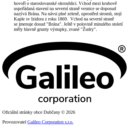
hovoří o staroslovanské okrouhlici. Vchod mezi kruhově
uspořádaná stavení na severní straně vesnice se doposud
nazývá Brána. Na návsi plné zeleně, uprostřed stromů, stojí
Kaple sv Izidora z roku 1869. Vchod na severní straně
se jmenuje dosud "Brána". Ještě v polovině minulého století
měly hlavně grunty výstupky, zvané "Žudry".
Oficiální stránky obce Dubčany © 2026
Provozovatel
Galileo Corporation s.r.o.